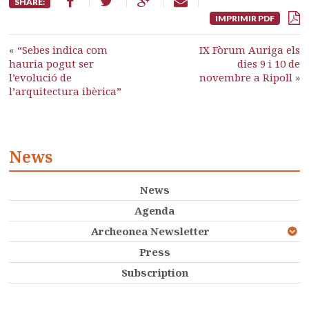
SHARE:
IMPRIMIR PDF
«
“Sebes indica com
IX Fòrum Auriga els
hauria pogut ser
dies 9 i 10 de
l’evolució de
novembre a Ripoll
»
l’arquitectura ibèrica”
News
News
Agenda
Archeonea Newsletter
Press
Subscription