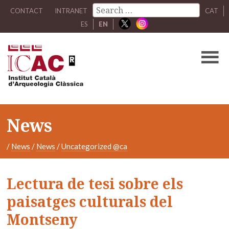
CONTACT
INTRANET
CAT
ES
EN
News
/
News
/
News
/
Uncategorized @ca
Lectura de tesi sobre els
paisatges culturals del
Montseny