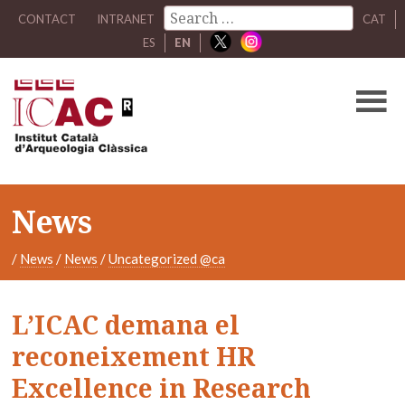
CONTACT
INTRANET
CAT
ES
EN
News
/
News
/
News
/
Uncategorized @ca
L’ICAC demana el
reconeixement HR
Excellence in Research