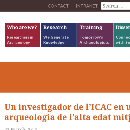
CONTACT
INTRANET
Who are we?
Research
Training
Disse
Researchers in
We Generate
Tomorrow’s
Connec
Archaeology
Knowledge
Archaeologists
with So
Un investigador de l’ICAC en 
arqueologia de l’alta edat mit
31 March 2014