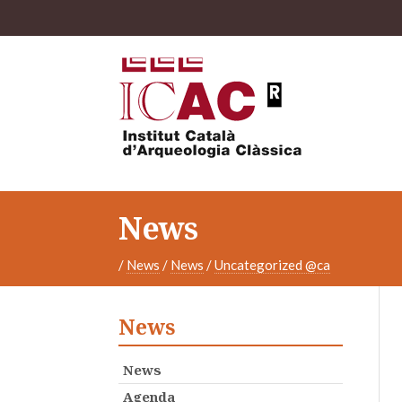
News
/
News
/
News
/
Uncategorized @ca
News
News
Agenda