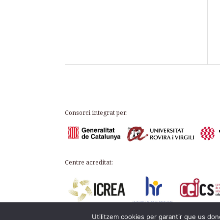
Consorci integrat per:
Centre acreditat:
Utilitzem cookies per garantir que us done