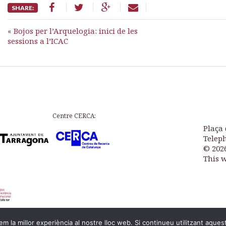
SHARE:
«
Bojos per l’Arquelogia: inici de les
sessions a l’ICAC
Centre CERCA:
Plaça 
Teleph
© 202
This 
m la millor experiència al nostre lloc web. Si continueu utilitzant aques