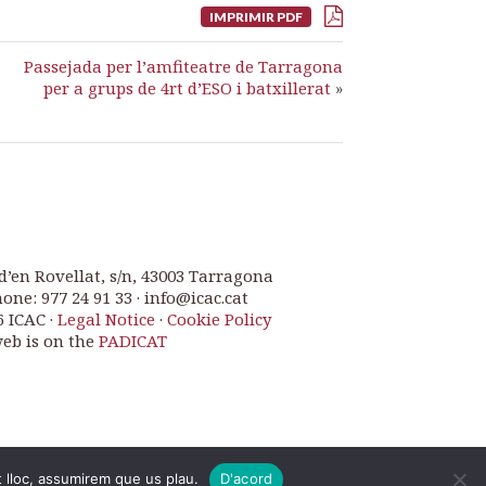
IMPRIMIR PDF
Passejada per l’amfiteatre de Tarragona
per a grups de 4rt d’ESO i batxillerat
»
d’en Rovellat, s/n, 43003 Tarragona
one: 977 24 91 33 · info@icac.cat
6 ICAC ·
Legal Notice
·
Cookie Policy
web is on the
PADICAT
t lloc, assumirem que us plau.
D'acord