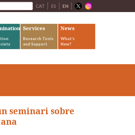
CAT
ES
EN
mination
Services
News
tion
Research Tools
What’s
ciety
and Support
New?
un seminari sobre
jana