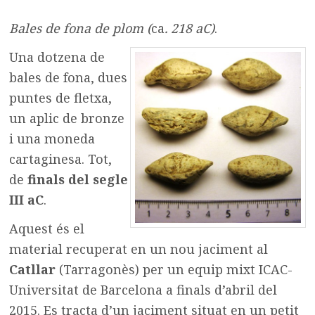
Bales de fona de plom (
ca
. 218 aC)
.
Una dotzena de
bales de fona, dues
puntes de fletxa,
un aplic de bronze
i una moneda
cartaginesa. Tot,
de
finals del segle
III aC
.
Aquest és el
material recuperat en un nou jaciment al
Catllar
(Tarragonès) per un equip mixt ICAC-
Universitat de Barcelona a finals d’abril del
2015. Es tracta d’un jaciment situat en un petit