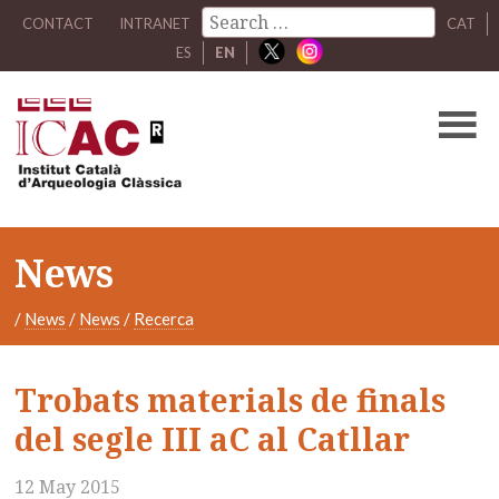
CONTACT
INTRANET
CAT
ES
EN
News
/
News
/
News
/
Recerca
Trobats materials de finals
del segle III aC al Catllar
12 May 2015