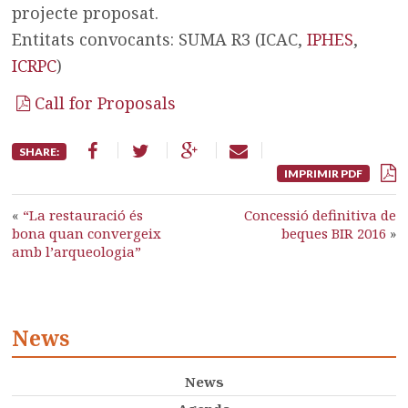
projecte proposat.
Entitats convocants: SUMA R3 (ICAC,
IPHES
,
ICRPC
)
Call for Proposals
SHARE:
IMPRIMIR PDF
«
“La restauració és
Concessió definitiva de
bona quan convergeix
beques BIR 2016
»
amb l’arqueologia”
News
News