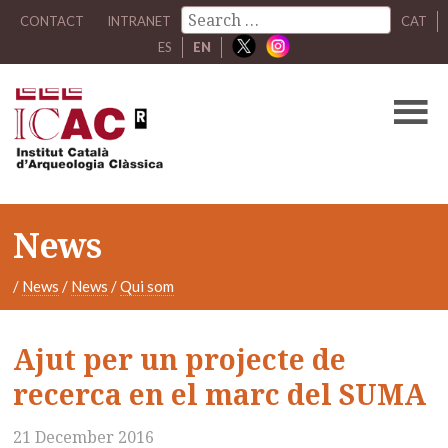
CONTACT
INTRANET
CAT
ES
EN
News
/
News
/
News
/
Qui som
Ajut per un projecte de
recerca en el marc del SUMA
21 December 2016