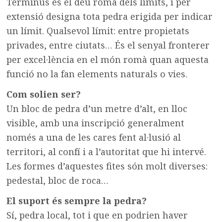
Terminus és el déu romà dels límits, i per
extensió designa tota pedra erigida per indicar
un límit. Qualsevol límit: entre propietats
privades, entre ciutats… És el senyal fronterer
per excel·lència en el món romà quan aquesta
funció no la fan elements naturals o vies.
Com solien ser?
Un bloc de pedra d’un metre d’alt, en lloc
visible, amb una inscripció generalment
només a una de les cares fent al·lusió al
territori, al confí i a l’autoritat que hi intervé.
Les formes d’aquestes fites són molt diverses:
pedestal, bloc de roca…
El suport és sempre la pedra?
Sí, pedra local, tot i que en podrien haver