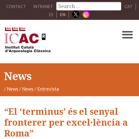
CONTACT
INTRANET
CAT
ES
EN
News
/
News
/
News
/
Entrevista
“El ‘terminus’ és el senyal
fronterer per excel·lència a
Roma”