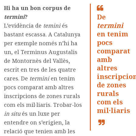
Hi ha un bon corpus de
De
termini
?
termini
L’evidència de
temini
és
en tenim
bastant escassa. A Catalunya
pocs
per exemple només n’hi ha
comparat
un, el Terminus Augustalis
amb
de Montornès del Vallès,
altres
escrit en tres de les quatre
inscripcio
cares. De
termini
en tenim
de zones
pocs comparat amb altres
rurals
inscripcions de zones rurals
com els
com els mil·liaris. Trobar-los
mil·liaris
in situ
és un luxe per
entendre on s’erigien, la
relació que tenien amb les