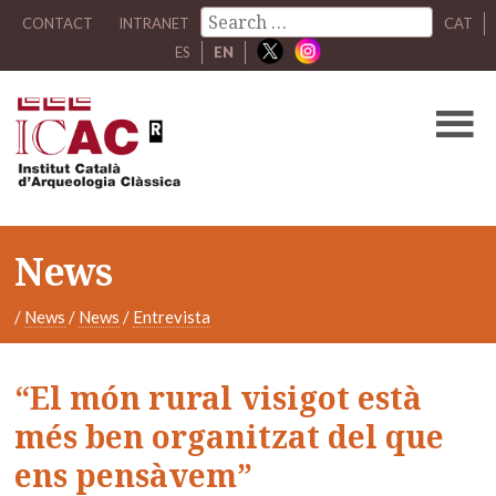
CONTACT
INTRANET
CAT
ES
EN
News
/
News
/
News
/
Entrevista
“El món rural visigot està
més ben organitzat del que
ens pensàvem”