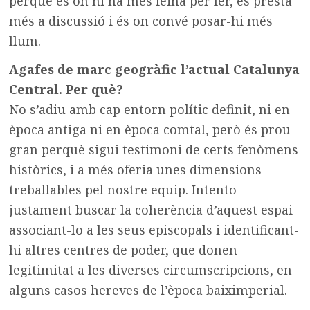
perquè és on hi ha més feina per fer, es presta
més a discussió i és on convé posar-hi més
llum.
Agafes de marc geogràfic l’actual Catalunya
Central. Per què?
No s’adiu amb cap entorn polític definit, ni en
època antiga ni en època comtal, però és prou
gran perquè sigui testimoni de certs fenòmens
històrics, i a més oferia unes dimensions
treballables pel nostre equip. Intento
justament buscar la coherència d’aquest espai
associant-lo a les seus episcopals i identificant-
hi altres centres de poder, que donen
legitimitat a les diverses circumscripcions, en
alguns casos hereves de l’època baiximperial.