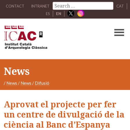
CONTACT
INTRANET
CAT
ES
EN
News
/
News
/
News
/
Difusió
Aprovat el projecte per fer
un centre de divulgació de la
ciència al Banc d’Espanya