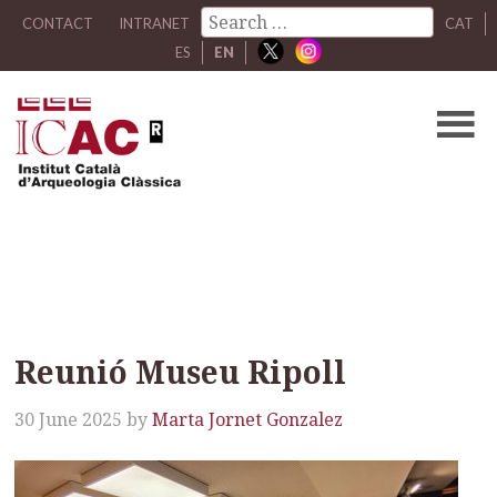
CONTACT
INTRANET
CAT
ES
EN
Reunió Museu Ripoll
Reunió Museu Ripoll
30 June 2025
by
Marta Jornet Gonzalez