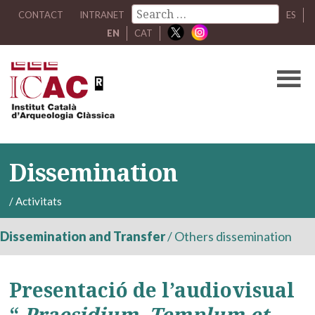
CONTACT
INTRANET
ES
EN
CAT
Dissemination
/
Activitats
Dissemination and Transfer
/
Others dissemination
Presentació de l’audiovisual
“
Praesidium, Templum et