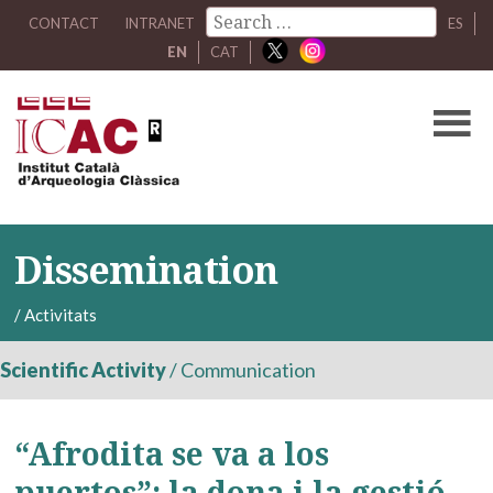
CONTACT
INTRANET
ES
EN
CAT
Dissemination
/
Activitats
Scientific Activity
/
Communication
“Afrodita se va a los
puertos”: la dona i la gestió