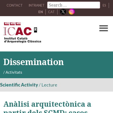
CONTACT
INTRANET
ES
EN
CAT
Dissemination
/
Activitats
Scientific Activity
/
Lecture
Anàlisi arquitectònica a
partir dels SCMD: casos