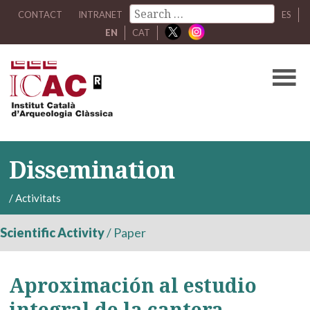
CONTACT
INTRANET
ES
EN
CAT
Dissemination
/
Activitats
Scientific Activity
/
Paper
Aproximación al estudio
integral de la cantera