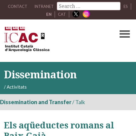
CONTACT
INTRANET
ES
EN
CAT
Dissemination
/
Activitats
Dissemination and Transfer
/
Talk
Els aqüeductes romans al
Baix Gaià