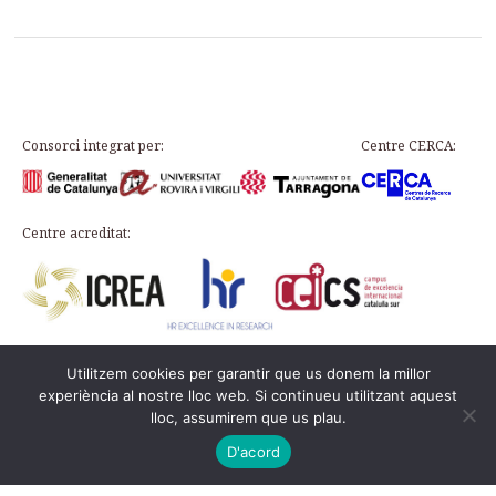
Consorci integrat per:
Centre CERCA:
Centre acreditat:
Utilitzem cookies per garantir que us donem la millor
Plaça d’en Rovellat, s/n, 43003 Tarragona
experiència al nostre lloc web. Si continueu utilitzant aquest
Telephone: 977 24 91 33 · info@icac.cat
lloc, assumirem que us plau.
© 2026 ICAC ·
Legal Notice
·
Cookie Policy
This web is on the
PADICAT
D'acord