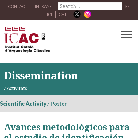
CONTACT
INTRANET
ES
EN
CAT
Dissemination
/
Activitats
Scientific Activity
/
Poster
Avances metodológicos para
el estudio de identificación