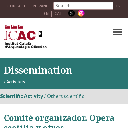
CONTACT
INTRANET
ES
EN
CAT
Dissemination
/
Activitats
Scientific Activity
/
Others scientific
Comité organizador. Opera
sectilia y otros