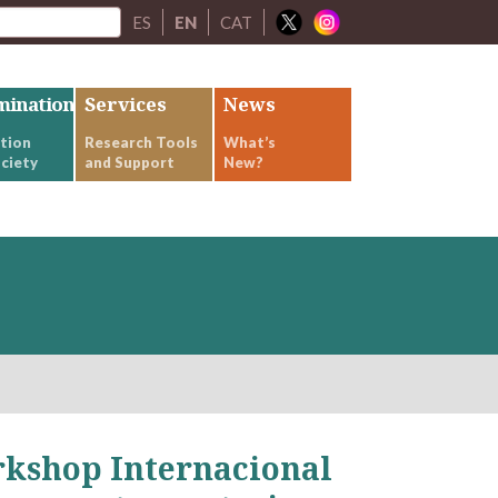
ES
EN
CAT
mination
Services
News
tion
Research Tools
What’s
ciety
and Support
New?
orkshop Internacional