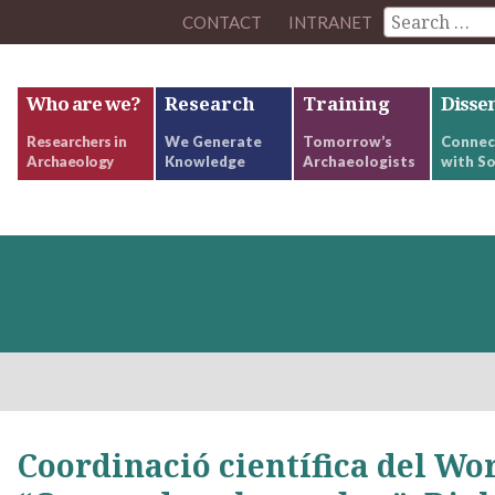
CONTACT
INTRANET
Who are we?
Research
Training
Disse
Researchers in
We Generate
Tomorrow’s
Connec
Archaeology
Knowledge
Archaeologists
with So
Coordinació científica del W