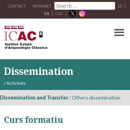
CONTACT
INTRANET
ES
EN
CAT
Dissemination
/
Activitats
Dissemination and Transfer
/
Others dissemination
Curs formatiu