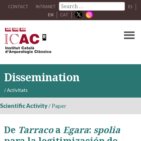
CONTACT
INTRANET
ES
EN
CAT
Dissemination
/
Activitats
Scientific Activity
/
Paper
De
Tarraco
a
Egara
:
spolia
para la legitimización de