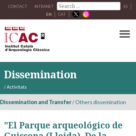
CONTACT
INTRANET
ES
EN
CAT
Dissemination
/
Activitats
Dissemination and Transfer
/
Others dissemination
”El Parque arqueológico de
Guissona (Lleida). De la