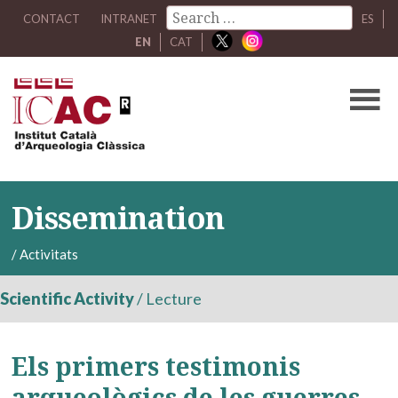
CONTACT
INTRANET
ES
EN
CAT
Dissemination
/
Activitats
Scientific Activity
/
Lecture
Els primers testimonis
arqueològics de les guerres