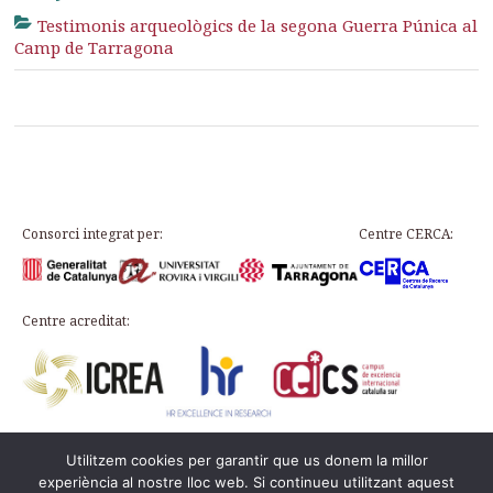
Testimonis arqueològics de la segona Guerra Púnica al
Camp de Tarragona
Consorci integrat per:
Centre CERCA:
Centre acreditat:
Utilitzem cookies per garantir que us donem la millor
Plaça d’en Rovellat, s/n, 43003 Tarragona
experiència al nostre lloc web. Si continueu utilitzant aquest
Telephone: 977 24 91 33 · info@icac.cat