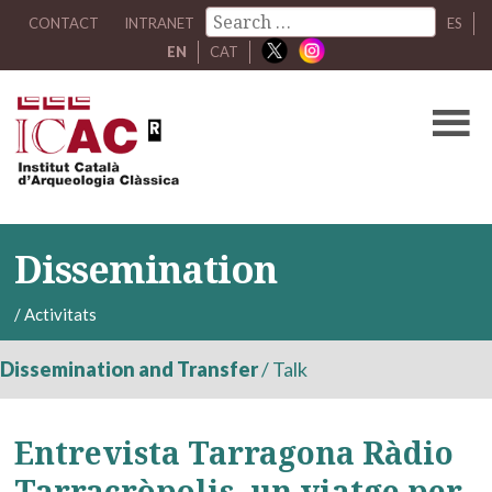
CONTACT
INTRANET
ES
EN
CAT
Dissemination
/
Activitats
Dissemination and Transfer
/
Talk
Entrevista Tarragona Ràdio
Tarracròpolis, un viatge per