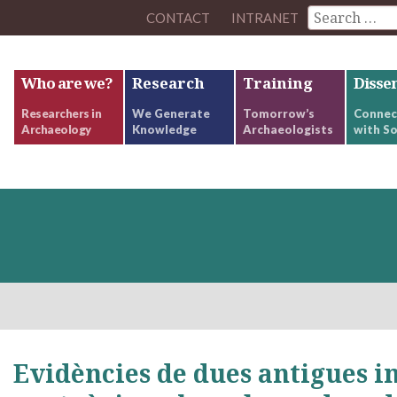
CONTACT
INTRANET
Who are we?
Research
Training
Disse
Researchers in
We Generate
Tomorrow’s
Connec
Archaeology
Knowledge
Archaeologists
with So
Evidències de dues antigues i