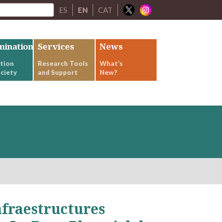
ES
EN
CAT
mination
Services
News
tion
Research Tools
What’s
ciety
and Support
New?
nfraestructures