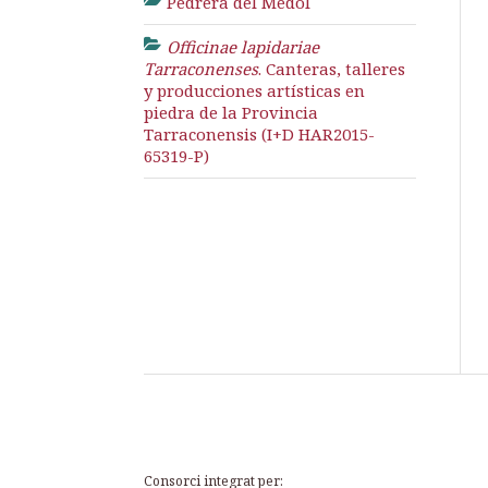
Pedrera del Mèdol
Officinae lapidariae
Tarraconenses
. Canteras, talleres
y producciones artísticas en
piedra de la Provincia
Tarraconensis (I+D HAR2015-
65319-P)
Consorci integrat per: