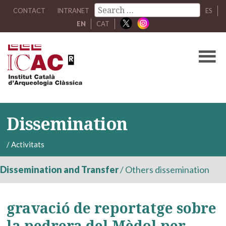
CONTACT
INTRANET
ES
EN
CAT
Dissemination
/
Activitats
Dissemination and Transfer
/
Others dissemination
gravació de reportatge sobre
la pedrera del Mèdol per