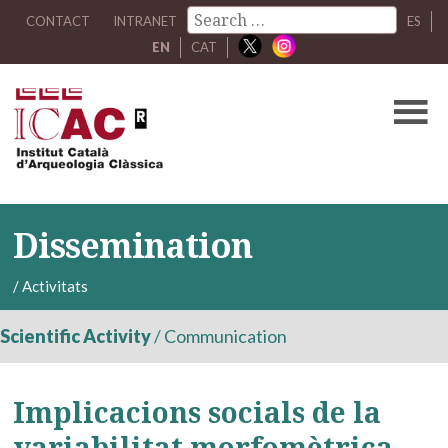
CONTACT
INTRANET
ES
EN
CAT
Dissemination
/
Activitats
Scientific Activity
/
Communication
Implicacions socials de la
variabilitat morfomètrica