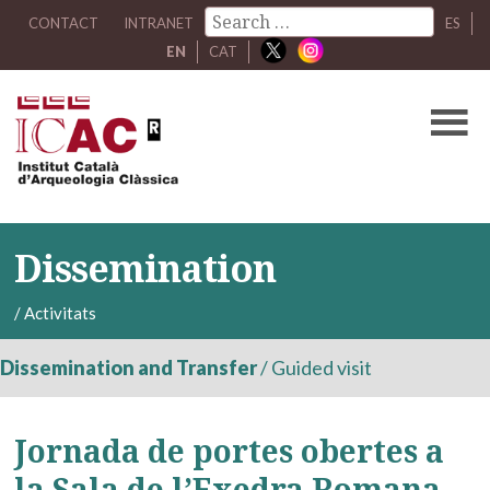
CONTACT
INTRANET
ES
EN
CAT
Dissemination
/
Activitats
Dissemination and Transfer
/
Guided visit
Jornada de portes obertes a
la Sala de l’Exedra Romana