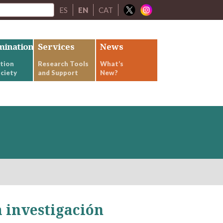
ES
EN
CAT
mination
Services
News
tion
Research Tools
What’s
ciety
and Support
New?
a investigación