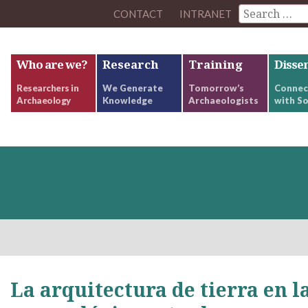
CONTACT
INTRANET
Who are we?
Research
Training
Disse
Researchers in
We Generate
Tomorrow’s
Connec
Archaeology
Knowledge
Archaeologists
with So
La arquitectura de tierra en l