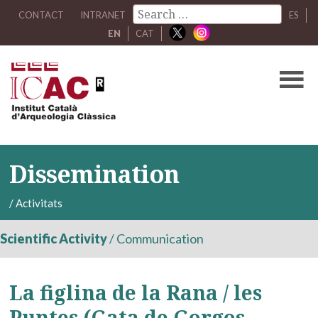
CONTACT
INTRANET
ES
EN
CAT
Dissemination
/
Activitats
Scientific Activity
/
Communication
La figlina de la Rana / les
Puntes (Gata de Gorgos,