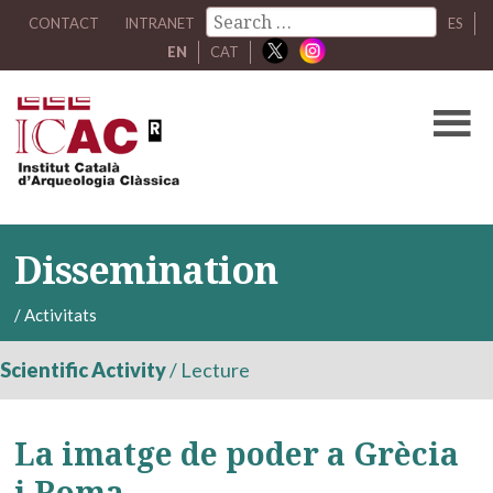
CONTACT
INTRANET
ES
EN
CAT
Dissemination
/
Activitats
Scientific Activity
/
Lecture
La imatge de poder a Grècia
i Roma