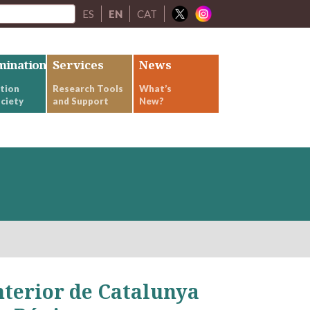
ES
EN
CAT
mination
Services
News
tion
Research Tools
What’s
ciety
and Support
New?
nterior de Catalunya