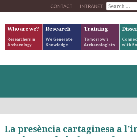
CONTACT
INTRANET
Who are we?
Research
Training
Disse
Researchers in
We Generate
Tomorrow’s
Connec
Archaeology
Knowledge
Archaeologists
with So
La presència cartaginesa a l’i