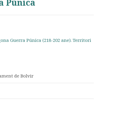
a Púnica
gona Guerra Púnica (218-202 ane). Territori
ament de Bolvir