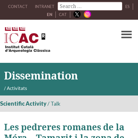
CONTACT
INTRANET
ES
EN
CAT
Dissemination
/
Activitats
Scientific Activity
/
Talk
Les pedreres romanes de la
Móra – Tamarit i la zona de