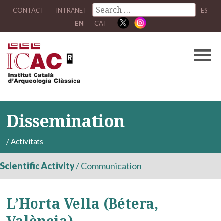
CONTACT
INTRANET
ES
EN
CAT
Dissemination
/
Activitats
Scientific Activity
/
Communication
L’Horta Vella (Bétera,
València)