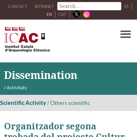
CONTACT
INTRANET
ES
EN
CAT
Dissemination
/
Activitats
Scientific Activity
/
Others scientific
Organitzador segona
trobada del projecte Cultur-