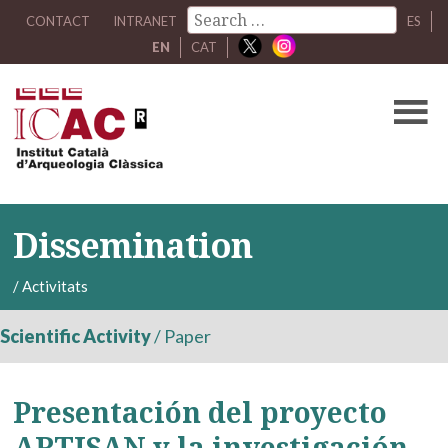
CONTACT
INTRANET
ES
EN
CAT
Dissemination
/
Activitats
Scientific Activity
/
Paper
Presentación del proyecto
ARTISAN y la investigación