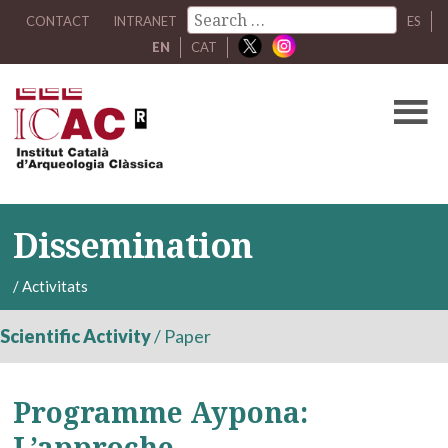
CONTACT
INTRANET
ES
EN
CAT
Dissemination
/
Activitats
Scientific Activity
/
Paper
Programme Aypona:
L’approche