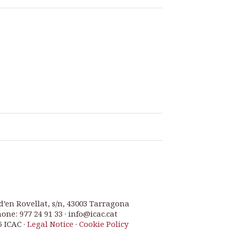
d’en Rovellat, s/n, 43003 Tarragona
one: 977 24 91 33 · info@icac.cat
6 ICAC ·
Legal Notice
·
Cookie Policy