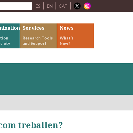
ES
EN
CAT
mination
Services
News
tion
Research Tools
What’s
ciety
and Support
New?
 com treballen?