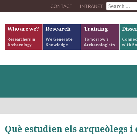
CONTACT
INTRANET
Who are we?
Research
Training
Disse
Researchers in
We Generate
Tomorrow’s
Connec
Archaeology
Knowledge
Archaeologists
with So
Què estudien els arqueòlegs i