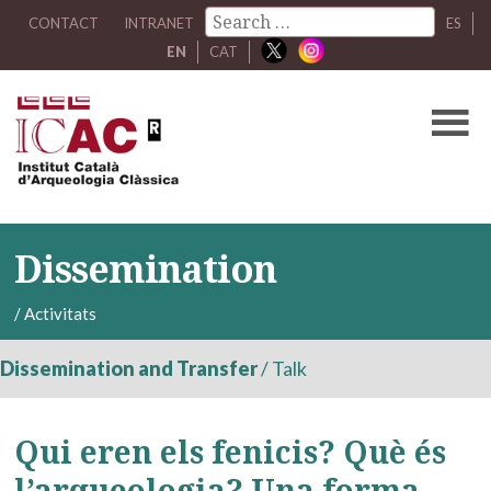
CONTACT
INTRANET
ES
EN
CAT
Dissemination
/
Activitats
Dissemination and Transfer
/
Talk
Qui eren els fenicis? Què és
l’arqueologia? Una forma