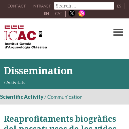
CONTACT
INTRANET
ES
EN
CAT
Dissemination
/
Activitats
Scientific Activity
/
Communication
Reaprofitaments biogràfics
del passat: usos de les vides