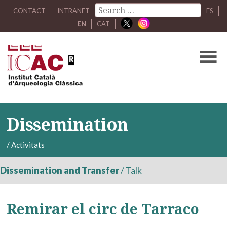
CONTACT
INTRANET
ES
EN
CAT
Dissemination
/
Activitats
Dissemination and Transfer
/
Talk
Remirar el circ de Tarraco