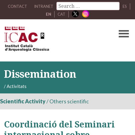
CONTACT
INTRANET
ES
EN
CAT
Dissemination
/
Activitats
Scientific Activity
/
Others scientific
Coordinació del Seminari
internacional sobre