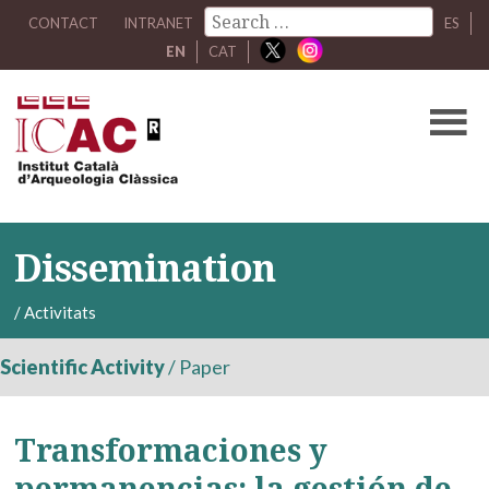
CONTACT
INTRANET
ES
EN
CAT
Dissemination
/
Activitats
Scientific Activity
/
Paper
Transformaciones y
permanencias: la gestión de