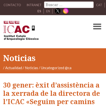
CONTACTO
INTRANET
CAT
ES
EN
Noticias
/
Actualidad
/
Noticias
/
Uncategorized @ca
30 gener: èxit d’assistència a
la xerrada de la directora de
l’ICAC «Seguim per camins