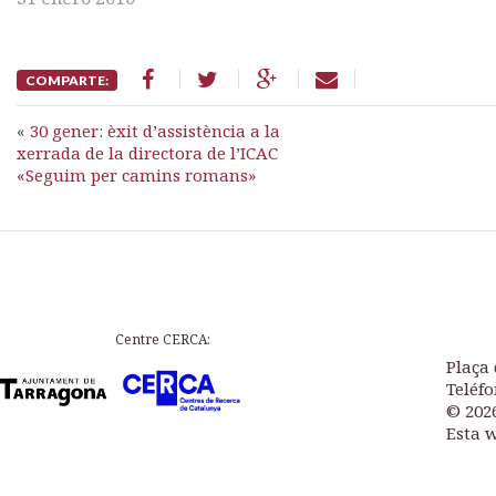
COMPARTE:
«
30 gener: èxit d’assistència a la
xerrada de la directora de l’ICAC
«Seguim per camins romans»
Centre CERCA:
Plaça 
Teléfo
© 202
Esta 