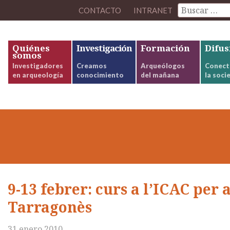
CONTACTO
INTRANET
Quiénes
Investigación
Formación
Difus
somos
Investigadores
Creamos
Arqueólogos
Conect
en arqueología
conocimiento
del mañana
la soci
9-13 febrer: curs a l’ICAC per 
Tarragonès
31 enero 2010