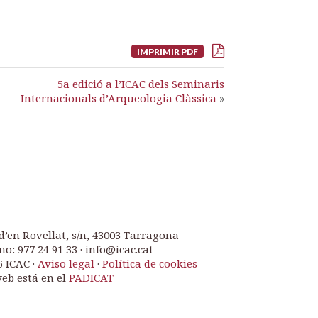
IMPRIMIR PDF
5a edició a l’ICAC dels Seminaris
Internacionals d’Arqueologia Clàssica
»
d’en Rovellat, s/n, 43003 Tarragona
no: 977 24 91 33 · info@icac.cat
6 ICAC ·
Aviso legal
·
Política de cookies
web está en el
PADICAT