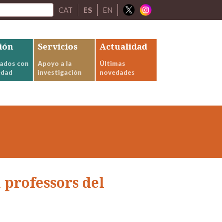
CAT
ES
EN
ión
Servicios
Actualidad
ados con
Apoyo a la
Últimas
edad
investigación
novedades
a professors del