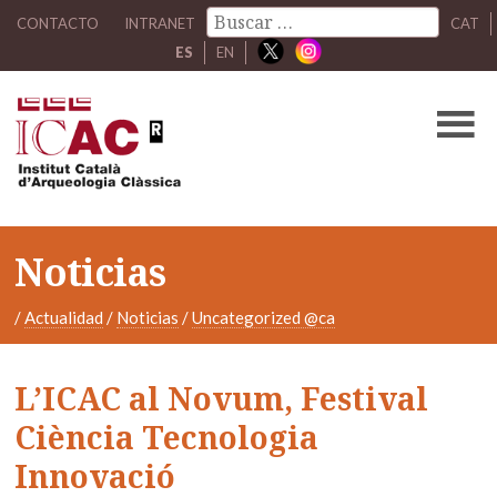
CONTACTO
INTRANET
CAT
ES
EN
Noticias
/
Actualidad
/
Noticias
/
Uncategorized @ca
L’ICAC al Novum, Festival
Ciència Tecnologia
Innovació