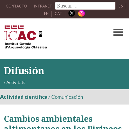
CONTACTO
INTRANET
ES
EN
CAT
Difusión
/
Activitats
Actividad científica
/
Comunicación
Cambios ambientales
altimontanos en los Pirineos