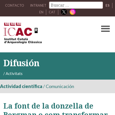
CONTACTO
INTRANET
ES
EN
CAT
Difusión
/
Activitats
Actividad científica
/
Comunicación
La font de la donzella de
Bergman o com transformar