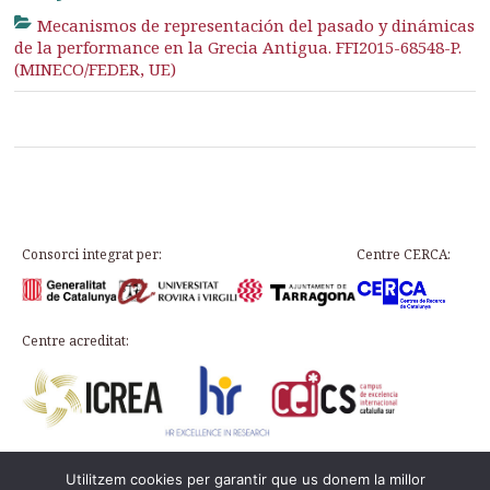
Mecanismos de representación del pasado y dinámicas
de la performance en la Grecia Antigua. FFI2015-68548-P.
(MINECO/FEDER, UE)
Consorci integrat per:
Centre CERCA:
Centre acreditat:
Utilitzem cookies per garantir que us donem la millor
Plaça d’en Rovellat, s/n, 43003 Tarragona