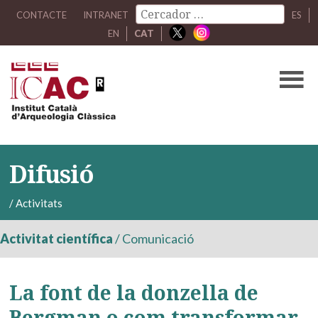
CONTACTE
INTRANET
ES
EN
CAT
Difusió
/
Activitats
Activitat científica
/
Comunicació
La font de la donzella de
Bergman o com transformar