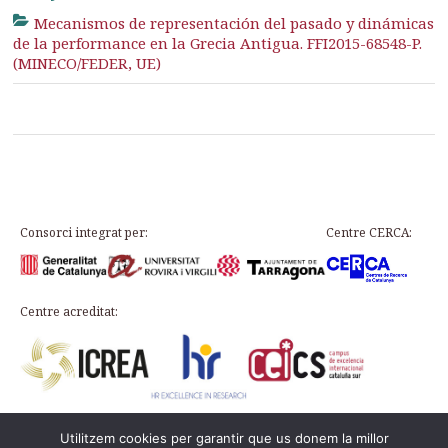
Mecanismos de representación del pasado y dinámicas
de la performance en la Grecia Antigua. FFI2015-68548-P.
(MINECO/FEDER, UE)
Consorci integrat per:
Centre CERCA:
Centre acreditat:
Utilitzem cookies per garantir que us donem la millor
Plaça d’en Rovellat, s/n, 43003 Tarragona