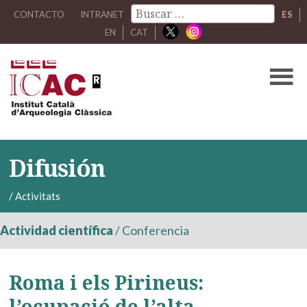
CONTACTO
INTRANET
ES
EN
CAT
Difusión
/
Activitats
Actividad científica
/
Conferencia
Roma i els Pirineus:
l’ocupació de l’alta