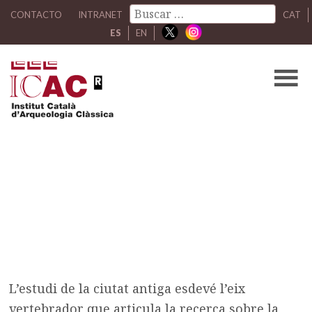
CONTACTO
INTRANET
CAT
ES
EN
Arqueología de la ciudad
antigua
/
Líneas de investigación
/
Arqueología de la
ciudad antigua
L’estudi de la ciutat antiga esdevé l’eix
vertebrador que articula la recerca sobre la