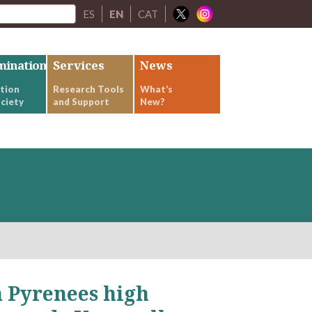
ES
EN
CAT
mination
Services
News
tion
Research Tools
What’s
ciety
and Support
New?
n Pyrenees high