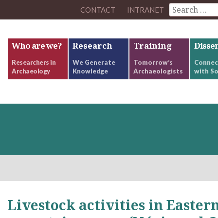
CONTACT
INTRANET
Who are we?
Research
Training
Disse
Researchers in
We Generate
Tomorrow’s
Connec
Archaeology
Knowledge
Archaeologists
with So
Livestock activities in Easter