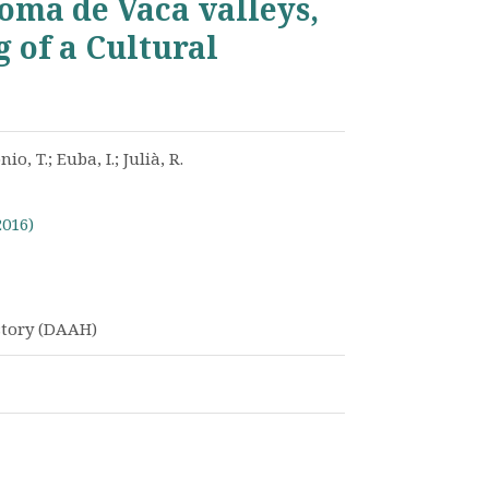
oma de Vaca valleys,
 of a Cultural
io, T.; Euba, I.; Julià, R.
2016)
story (DAAH)